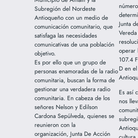
número
Subregión del Nordeste
determi
Antioqueño con un medio de
Junta d
comunicación comunitario, que
Vereda 
satisfaga las necesidades
resoluc
comunicativas de una población
operar 
objetivo.
107.4 F
Es por ello que un grupo de
D en el
personas enamoradas de la radio
Antioqu
comunitaria, buscan la forma de
gestionar una verdadera radio
Es así 
comunitaria. En cabeza de los
nos llev
señores Nelson y Edilson
comunit
Cardona Sepúlveda, quienes se
subregi
reunieron con la
Antioqu
organización, Junta De Acción
cultura